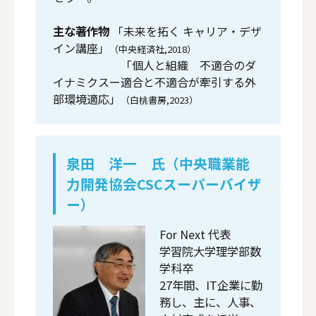
主な著作物
「未来を拓く キャリア・デザ
イン講座」
（中央経済社,2018）
「個人と組織 不適合のダ
イナミクスー適合と不適合が牽引する外
部環境適応」
（白桃書房,2023）
泉田 洋一 氏（中央職業能
力開発協会CSCスーパーバイザ
ー）
For Next 代表
学習院大学理学部数
学科卒
27年間、IT企業に勤
務し、主に、人事、