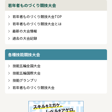
第21回 参加要領
を更新いたしました。
若年者ものづくり競技大会
若年者ものづくり競技大会TOP
2026/07/03
若年者ものづくり競技大会とは
フライス盤職種の競技課題等
を更新いたしました。
最新の大会情報
過去の大会記録
2026/07/02
木材加工、ロボットソフト組込み職種の競技課題等
を更新いたしました。
各種技能競技大会
技能五輪全国大会
2026/07/01
技能五輪国際大会
メカトロニクス職種の競技課題等
を更新いたしまし
た。
技能グランプリ
若年者ものづくり競技大会
2026/07/01
第21回 参加者名簿
を掲載いたしました。