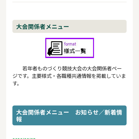
2026/07/21
ソフトウェアアプリケーション開発職種の競技課題
大会関係者メニュー
等
を更新いたしました。
2026/07/21
第21回 会場アクセス シャトルバス情報
を掲載
いたしました。
若年者ものづくり競技大会の大会関係者ペー
ジです。主要様式・各職種共通情報を掲載していま
2026/07/21
す。
電気工事職種の競技課題等
を更新いたしました。
2026/07/16
大会関係者メニュー お知らせ／新着情
電気工事職種の競技課題等
を更新いたしました。
報
2026/07/15