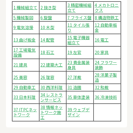
3 精密機械組
4 メカトロニ
1 機械組立て
2 抜き型
立て
クス
5 機械製図
6 旋盤
7 フライス盤
8 構造物鉄工
11 タイル張
12 自動車板
9 電気溶接
10 木型
り
金
15 電子機器
13 曲げ板金
14 配管
16 電工
組立て
17 工場電気
18 石工
19 左官
20 家具
設備
23 貴金属装
24 フラワー
21 建具
22 建築大工
身具
装飾
28 洋菓子製
25 美容
26 理容
27 洋裁
造
29 自動車工
30 西洋料理
31 造園
32 和裁
34 レストラ
33 日本料理
35 車体塗装
36 冷凍技術
ンサービス
38 情報ネッ
37 ITPCネッ
39 ウェブデ
トワーク施
トワーク
ザイン
工