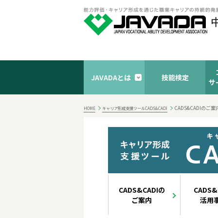
JAVADAとは
技能検定
サ
CADS&CADIのご案
HOME
キャリア形成支援ツールCADS&CADI
CADS&CADIの
CADS&
ご案内
活用