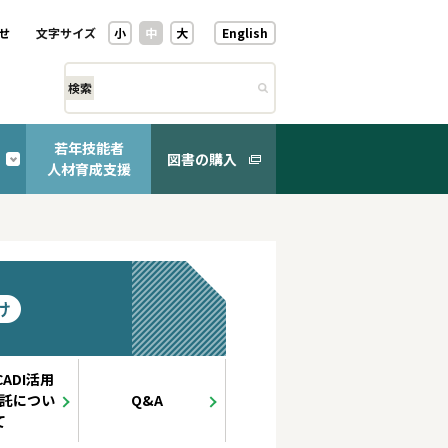
せ
文字サイズ
小
中
大
English
検索
若年技能者
図書の購入
人材育成支援
CADI活用
託につい
Q&A
て