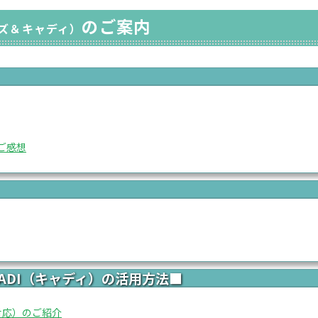
のご案内
ズ＆キャディ）
たご感想
CADI（キャディ）の活用方法■
.0対応）のご紹介