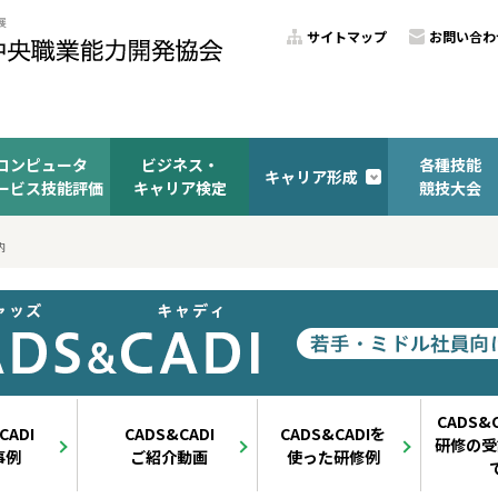
サイトマップ
お問い合わ
コンピュータ
ビジネス・
各種技能
キャリア形成
ービス技能評価
キャリア検定
競技大会
内
CADS&
CADI
CADS&CADI
CADS&CADIを
研修の受
事例
ご紹介動画
使った研修例