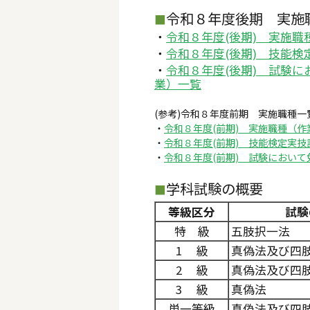
令和８年度後期 実施
■
・
令和８年度(後期) 実施職
・
令和８年度(後期) 技能
・
令和８年度(後期) 試験
業）一覧
(参考)令和８年度前期 実施職種
・
令和８年度(前期) 実施職種（作
・
令和８年度(前期) 技能検定実
・
令和８年度(前期) 試験におい
学科試験の概要
■
等級区分
試験
特 級
五肢択一法
1 級
真偽法及び四
2 級
真偽法及び四
3 級
真偽法
単一等級
真偽法及び四