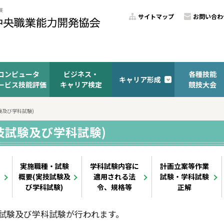
サイトマップ
お問い合わ
コンピュータ
ビジネス・
各種技能
キャリア形成
ービス技能評価
キャリア検定
競技大会
験及び学科試験)
技試験及び学科試験)
実施職種・試験
学科試験内容に
計画立案等作業
概要(実技試験及
適用される法
試験・学科試験
び学科試験)
令、規格等
正解
試験及び学科試験が行われます。