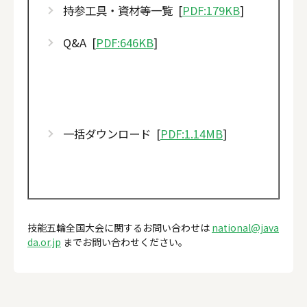
2022/ 10/ 04 以下の資料を掲載いたしました。
持参工具・資材等一覧 [
PDF:179KB
]
Q&A（Q2～Q5）
Q&A [
PDF:646KB
]
2022/ 09/ 21 以下の資料を掲載いたしました。
Q&A
2022/ 09/ 13 以下の資料を掲載いたしました。
競技課題
支給花材一覧
一括ダウンロード [
PDF:1.14MB
]
支給資材一覧
持参工具・資材等一覧
技能五輪全国大会に関するお問い合わせは
national@java
da.or.jp
までお問い合わせください。