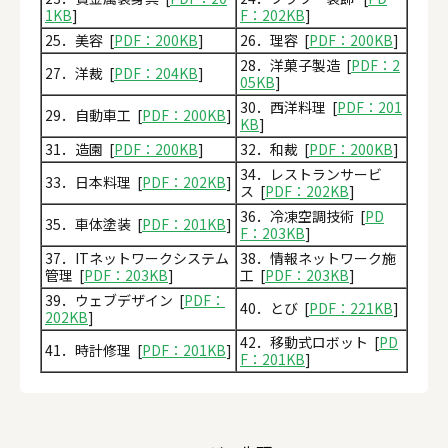
1KB
]
F：202KB
]
25．美容 [
PDF：200KB
]
26．理容 [
PDF：200KB
]
28．洋菓子製造 [
PDF：2
27．洋裁 [
PDF：204KB
]
05KB
]
30．西洋料理 [
PDF：201
29．自動車工 [
PDF：200KB
]
KB
]
31．造園 [
PDF：200KB
]
32．和裁 [
PDF：200KB
]
34．レストランサービ
33．日本料理 [
PDF：202KB
]
ス [
PDF：202KB
]
36．冷凍空調技術 [
PD
35．車体塗装 [
PDF：201KB
]
F：203KB
]
37．ITネットワークシステム
38．情報ネットワーク施
管理 [
PDF：203KB
]
工 [
PDF：203KB
]
39．ウェブデザイン [
PDF：
40．とび [
PDF：221KB
]
202KB
]
42．移動式ロボット [
PD
41．時計修理 [
PDF：201KB
]
F：201KB
]