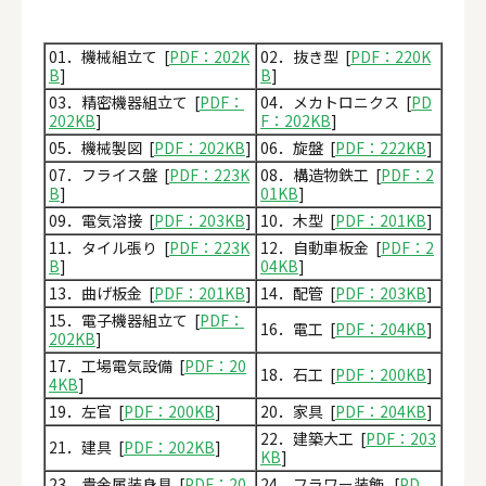
01．機械組立て [
PDF：202K
02．抜き型 [
PDF：220K
B
]
B
]
03．精密機器組立て [
PDF：
04．メカトロニクス [
PD
202KB
]
F：202KB
]
05．機械製図 [
PDF：202KB
]
06．旋盤 [
PDF：222KB
]
07．フライス盤 [
PDF：223K
08．構造物鉄工 [
PDF：2
B
]
01KB
]
09．電気溶接 [
PDF：203KB
]
10．木型 [
PDF：201KB
]
11．タイル張り [
PDF：223K
12．自動車板金 [
PDF：2
B
]
04KB
]
13．曲げ板金 [
PDF：201KB
]
14．配管 [
PDF：203KB
]
15．電子機器組立て [
PDF：
16．電工 [
PDF：204KB
]
202KB
]
17．工場電気設備 [
PDF：20
18．石工 [
PDF：200KB
]
4KB
]
19．左官 [
PDF：200KB
]
20．家具 [
PDF：204KB
]
22．建築大工 [
PDF：203
21．建具 [
PDF：202KB
]
KB
]
23．貴金属装身具 [
PDF：20
24．フラワー装飾 [
PD