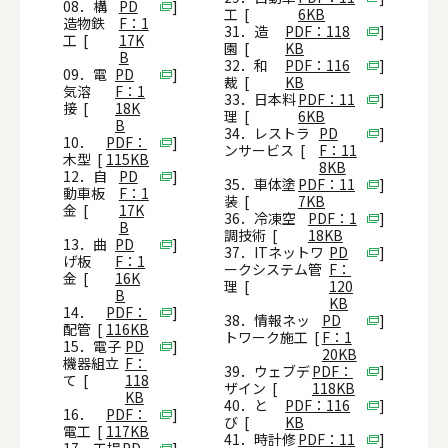
08．構
PD
]
工 [
6KB
造物鉄
F：1
31．造
PDF：118
]
工 [
17K
園 [
KB
B
32．和
PDF：116
]
09．電
PD
]
裁 [
KB
気溶
F：1
33．日本料
PDF：11
]
接 [
18K
理 [
6KB
B
34．レストラ
PD
]
10．
PDF：
]
ンサービス [
F：11
木型 [
115KB
8KB
12．自
PD
]
35．車体塗
PDF：11
]
動車板
F：1
装 [
7KB
金 [
17K
36．冷凍空
PDF：1
]
B
調技術 [
18KB
13．曲
PD
]
37．ITネットワ
PD
]
げ板
F：1
ークシステム管
F：
金 [
16K
理 [
120
B
KB
14．
PDF：
]
38．情報ネッ
PD
]
配管 [
116KB
トワーク施工 [
F：1
15．電子
PD
]
20KB
機器組立
F：
39．ウェブデ
PDF：
]
て [
118
ザイン [
118KB
KB
40．と
PDF：116
]
16．
PDF：
]
び [
KB
電工 [
117KB
41．時計修
PDF：11
]
17．工場
PD
]