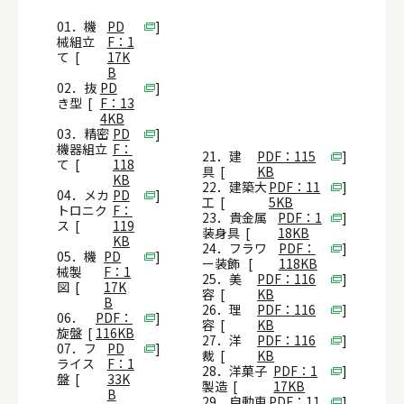
01．機
PD
]
械組立
F：1
て [
17K
B
02．抜
PD
]
き型 [
F：13
4KB
03．精密
PD
]
機器組立
F：
21．建
PDF：115
]
て [
118
具 [
KB
KB
22．建築大
PDF：11
]
04．メカ
PD
]
工 [
5KB
トロニク
F：
23．貴金属
PDF：1
]
ス [
119
装身具 [
18KB
KB
24．フラワ
PDF：
]
05．機
PD
]
ー装飾 [
118KB
械製
F：1
25．美
PDF：116
]
図 [
17K
容 [
KB
B
26．理
PDF：116
]
06．
PDF：
]
容 [
KB
旋盤 [
116KB
27．洋
PDF：116
]
07．フ
PD
]
裁 [
KB
ライス
F：1
28．洋菓子
PDF：1
]
盤 [
33K
製造 [
17KB
B
29．自動車
PDF：11
]