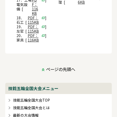
理 [
6KB
電気設
F：
備 [
116
KB
18．
PDF：
]
石工 [
115KB
19．
PDF：
]
左官 [
115KB
20．
PDF：
]
家具 [
116KB
ページの先頭へ
技能五輪全国大会メニュー
技能五輪全国大会TOP
技能五輪全国大会とは
最新の大会情報