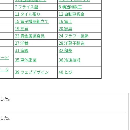
7 フライス盤
8 構造物鉄工
11 タイル張り
12 自動車板金
15 電子機器組立て
16 電工
19 左官
20 家具
23 貴金属装身具
24 フラワー装飾
27 洋裁
28 洋菓子製造
31 造園
32 和裁
サービ
35 車体塗装
36 冷凍技術
ワーク
39 ウェブデザイン
40 とび
ました。
ました。