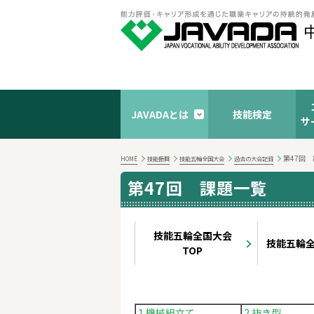
JAVADAとは
技能検定
サ
第47回
HOME
技能振興
技能五輪全国大会
過去の大会記録
第47回 課題一覧
技能五輪全国大会
技能五輪
TOP
1 機械組立て
2 抜き型