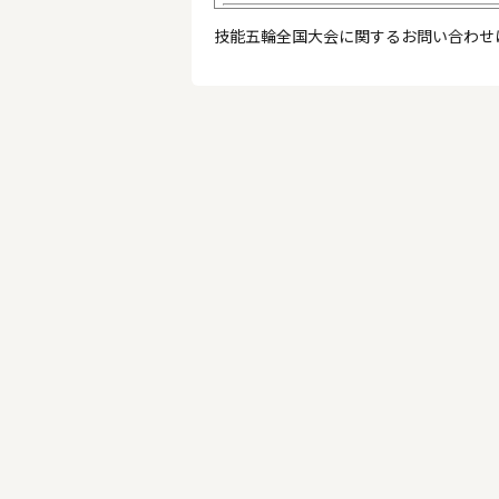
2009/ 10/ 6 下記職種に変更があり
技能五輪全国大会に関するお問い合わせ
機械製図
2009/ 9/ 25 下記3職種に変更があり
旋盤、洋菓子製造、車体塗装
2009/ 9/ 24 下記職種の競技課題等
ウェブデザイン
2009/ 9/ 18 下記3職種に追加又は
家具、造園、車体塗装
2009/ 9/ 16 下記3職種に追加又は
抜き型、旋盤、洋菓子製造
2009/ 9/ 14 下記5職種に追加又は