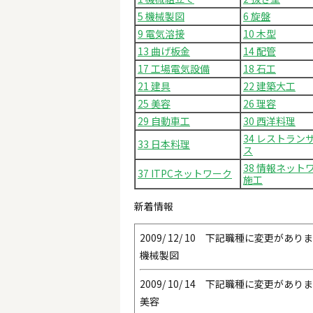
5 機械製図
6 旋盤
9 電気溶接
10 木型
13 曲げ板金
14 配管
17 工場電気設備
18 石工
21 建具
22 建築大工
25 美容
26 理容
29 自動車工
30 西洋料理
34 レストラン
33 日本料理
ス
38 情報ネット
37 ITPCネットワーク
施工
新着情報
2009/ 12/ 10 下記職種に変更があり
機械製図
2009/ 10/ 14 下記職種に変更があり
美容