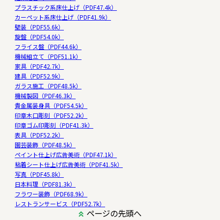
プラスチック系床仕上げ（PDF47.4k）
カーペット系床仕上げ（PDF41.9k）
壁装（PDF55.6k）
旋盤（PDF54.0k）
フライス盤（PDF44.6k）
機械組立て（PDF51.1k）
家具（PDF42.7k）
建具（PDF52.9k）
ガラス施工（PDF48.5k）
機械製図（PDF46.3k）
貴金属装身具（PDF54.5k）
印章木口彫刻（PDF52.2k）
印章ゴム印彫刻（PDF41.3k）
表具（PDF52.2k）
園芸装飾（PDF48.5k）
ペイント仕上げ広告美術（PDF47.1k）
粘着シート仕上げ広告美術（PDF41.5k）
写真（PDF45.8k）
日本料理（PDF81.3k）
フラワー装飾（PDF68.9k）
レストランサービス（PDF52.7k）
ページの先頭へ