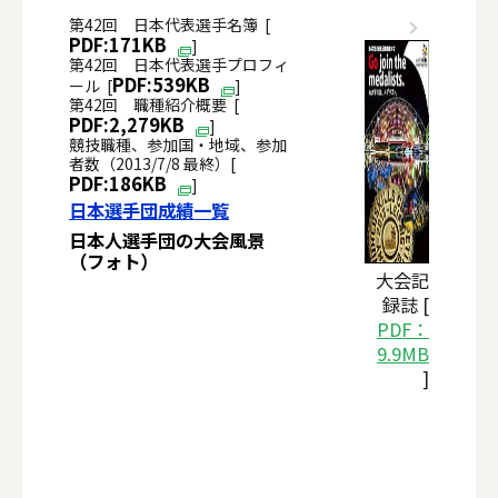
第42回 日本代表選手名簿 [
PDF:171KB
]
第42回 日本代表選手プロフィ
PDF:539KB
ール [
]
第42回 職種紹介概要 [
PDF:2,279KB
]
競技職種、参加国・地域、参加
者数（2013/7/8 最終）[
PDF:186KB
]
日本選手団成績一覧
日本人選手団の大会風景
（フォト）
大会記
録誌 [
PDF：
9.9MB
]