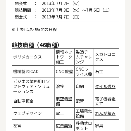
開会式
： 2013年 7月 2日（火）
競技期間
： 2013年 7月 3日（水）～7月 6日（土）
閉会式
： 2013年 7月 7日（日）
※上表は現地時間の日程
競技職種（46職種）
情報ネッ
製造チー
メカトロニ
ポリメカニクス
トワーク
ムチャレ
クス
施工
ンジ
CNC フ
機械製図 CAD
CNC 旋盤
石工
ライス盤
ビジネス業務用ITソ
フトウェア・ソリュ
溶接
印刷
タイル張り
ーションズ
航空機整
電子機器組
自動車板金
配管
備
立て
工場電気
ウェブデザイン
電工
れんが積み
設備
移動式ロ
左官
広告美術
家具
ボット