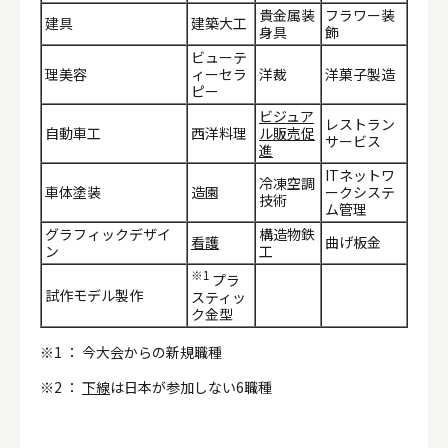
貴金属装
フラワー装
建具
建築大工
身具
飾
ビューテ
理美容
ィーセラ
洋裁
洋菓子製造
ピー
ビジュア
レストラン
自動車工
西洋料理
ル販売促
サービス
進
ITネットワ
冷凍空調
車体塗装
造園
ークシステ
技術
ム管理
グラフィックデザイ
構造物鉄
看護
曲げ板金
ン
工
※1
プラ
試作モデル製作
スティッ
ク金型
※1 ： 今大会からの新規職種
※2 ：
下線
は日本が参加しない6職種